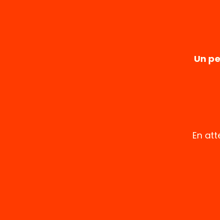
Un pe
En att